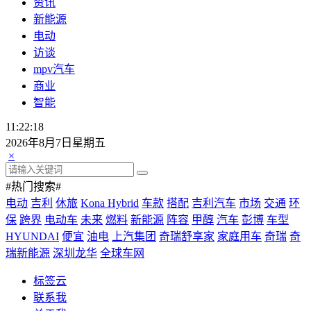
资讯
新能源
电动
访谈
mpv汽车
商业
智能
11:22:18
2026年8月7日星期五
×
#热门搜索#
电动
吉利
休旅
Kona Hybrid
车款
搭配
吉利汽车
市场
交通
环
保
跨界
电动车
未来
燃料
新能源
阵容
甲醇
汽车
彭博
车型
HYUNDAI
便宜
油电
上汽集团
奇瑞舒享家
家庭用车
奇瑞
奇
瑞新能源
深圳龙华
全球车网
标签云
联系我