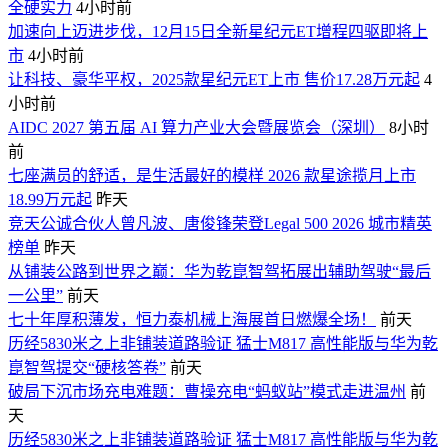
全硬实力
4小时前
加速向上迈进步伐，12月15日全新星纪元ET增程四驱即将上
市
4小时前
让科技、豪华平权，2025款星纪元ET上市 售价17.28万元起
4
小时前
AIDC 2027 第五届 AI 算力产业大会暨展览会（深圳）
8小时
前
七座满员的舒适，是生活最好的模样 2026 款星途揽月上市
18.99万元起
昨天
竞天公诚合伙人曾凡波、唐俊锋荣登Legal 500 2026 城市精英
榜单
昨天
从铺装公路到世界之巅：华为乾崑智驾拓展出辅助驾驶“最后
一公里”
前天
七十年厚积薄发，恒力泰机械上海展首日燃爆全场！
前天
历经5830米之上非铺装道路验证 猛士M817 高性能版与华为乾
崑智驾提交“硬核答卷”
前天
破局下沉市场充电难题：曹操充电“蚂蚁站”模式走进温州
前
天
历经5830米之上非铺装道路验证 猛士M817 高性能版与华为乾