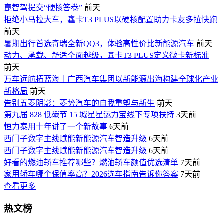
崑智驾提交“硬核答卷”
前天
拒绝小马拉大车，鑫卡T3 PLUS以硬核配置助力卡友多拉快跑
前天
暑期出行首选奇瑞全新QQ3，体验高性价比新能源汽车
前天
动力、承载、舒适全面越级，鑫卡T3 PLUS定义微卡新标准
前天
万车远航拓蓝海｜广西汽车集团以新能源出海构建全球化产业
新格局
前天
告别五菱阴影：菱势汽车的自我重塑与新生
前天
第九届 828 低碳节 15 城星星运力宝线下专项扶持
3天前
恒力泰用十年讲了一个新故事
6天前
西门子数字主线赋能新能源汽车智造升级
6天前
西门子数字主线赋能新能源汽车智造升级
6天前
好看的燃油轿车推荐哪些？燃油轿车颜值优选清单
7天前
家用轿车哪个保值率高？2026选车指南告诉你答案
7天前
查看更多
热文榜