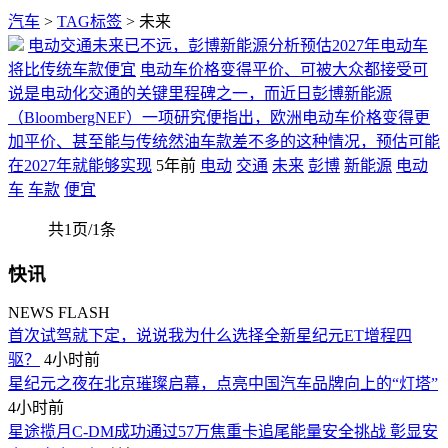
汽车
>
TAG标签
> 未来
电动交通未来已不远，彭博新能源分析预估2027年电动车
将比传统车款便宜
电动车价格变得平价、可被大众都接受可
说是电动化交通的关键里程碑之一，而近日彭博新能源
（BloombergNEF）一项研究便指出，欧洲电动车价格变得更
加平价、甚至能与传统然油车款差不多的这种情况，预估可能
在2027年就能够实现
5年前
电动
交通
未来
彭博
新能源
电动
车
车款
便宜
共1页/1条
快讯
NEWS FLASH
首次试驾就下定，说说我为什么选择全新星纪元ET增程四
驱？
4小时前
星纪元之夜在北京璀璨启幕，点亮中国汽车品牌向上的“灯塔”
4小时前
星途揽月C-DM成功通过57万焦重卡追尾能量安全挑战 彰显安