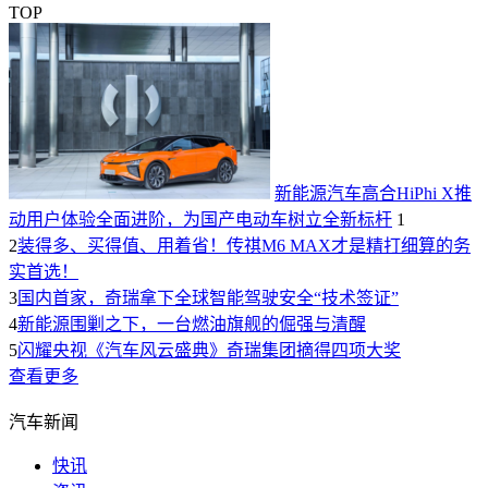
TOP
新能源汽车高合HiPhi X推
动用户体验全面进阶，为国产电动车树立全新标杆
1
2
装得多、买得值、用着省！传祺M6 MAX才是精打细算的务
实首选！
3
国内首家，奇瑞拿下全球智能驾驶安全“技术签证”
4
新能源围剿之下，一台燃油旗舰的倔强与清醒
5
闪耀央视《汽车风云盛典》奇瑞集团摘得四项大奖
查看更多
汽车新闻
快讯