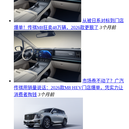
从被日系对标到门店
爆单！传祺M8狂卖48万辆，2026款更狠了
3个月前
市场卷不动了？广汽
传祺用销量说话：2026款M8 HEV门店爆单，凭实力让
消费者掏钱
3个月前