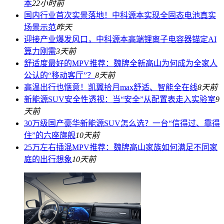
本
22小时前
国内行业首次实景落地！中科源本实现全固态电池真实
场景示范
昨天
迎接产业爆发风口，中科源本高端锂离子电容器锚定AI
算力刚需
3天前
舒适度最好的MPV推荐：魏牌全新高山为何成为全家人
公认的“移动客厅”？
8天前
高温出行也惬意！凯翼拾月max舒适、智能全在线
8天前
新能源SUV安全性透视：当“安全”从配置表走入实验室
9
天前
30万级国产豪华新能源SUV怎么选？一台“信得过、靠得
住”的六座旗舰
10天前
25万左右插混MPV推荐：魏牌高山家族如何满足不同家
庭的出行想象
10天前