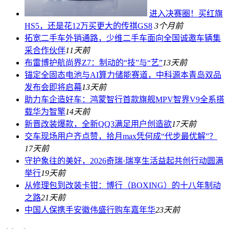
进入决赛圈！买红旗
HS5，还是花12万买更大的传祺GS8
3个月前
拓宽二手车外销通路，少维二手车面向全国诚邀车辆集
采合作伙伴
11天前
布雷博护航尚界Z7：制动的“技”与“艺”
13天前
锚定全固态电池与AI算力储能赛道，中科源本青岛双品
发布会即将启幕
13天前
助力车企造好车：鸿蒙智行首款旗舰MPV智界V9全系搭
载华为智擎
14天前
新晋改装爆款，全新QQ3满足用户创造欲
17天前
交车现场用户齐点赞，拾月max凭何成“代步最优解”？
17天前
守护象往的美好，2026奇瑞·瑞享生活益起共创行动圆满
举行
19天前
从修理包到改装卡钳：博行（BOXING）的十八年制动
之路
21天前
中国人保携手安徽伟盛行购车嘉年华
23天前