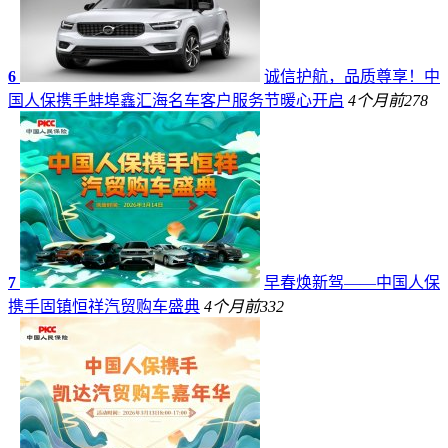
6
诚信护航，品质尊享！中
国人保携手蚌埠鑫汇海名车客户服务节暖心开启
4个月前
278
7
早春焕新驾——中国人保
携手固镇恒祥汽贸购车盛典
4个月前
332