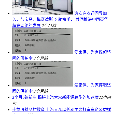
逸安启欢迎问界加
入，与宝马、梅赛德斯-奔驰携手， 共同推进中国豪华
超充网络的发展
2个月前
爱家保，为家撑起坚
固的保护伞
2个月前
爱家保，为家撑起坚
固的保护伞
3个月前
2个月5款新车 揭秘上汽大众新能源转型的加速度
22小时
前
十载深耕乡村教育 上汽大众以长期主义打造车企公益样