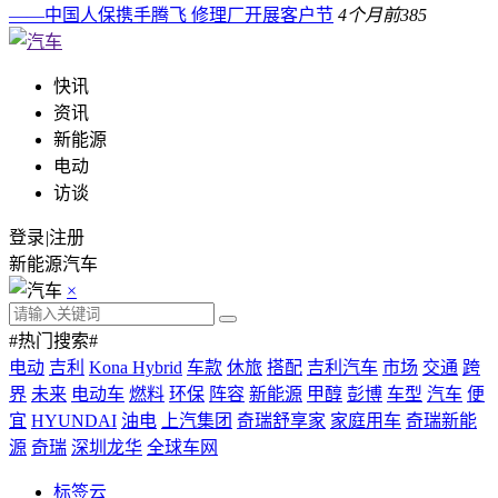
——中国人保携手腾飞 修理厂开展客户节
4个月前
385
快讯
资讯
新能源
电动
访谈
登录
|
注册
新能源汽车
×
#热门搜索#
电动
吉利
Kona Hybrid
车款
休旅
搭配
吉利汽车
市场
交通
跨
界
未来
电动车
燃料
环保
阵容
新能源
甲醇
彭博
车型
汽车
便
宜
HYUNDAI
油电
上汽集团
奇瑞舒享家
家庭用车
奇瑞新能
源
奇瑞
深圳龙华
全球车网
标签云