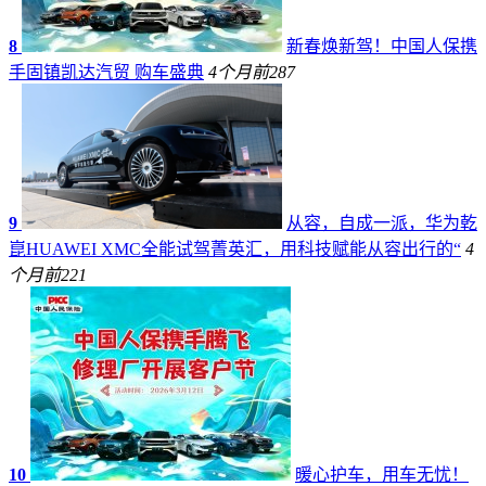
8
新春焕新驾！中国人保携
手固镇凯达汽贸 购车盛典
4个月前
287
9
从容，自成一派，华为乾
崑HUAWEI XMC全能试驾菁英汇，用科技赋能从容出行的“
4
个月前
221
10
暖心护车，用车无忧！