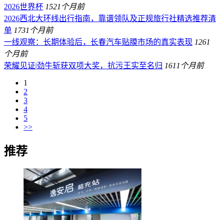
2026世界杯
152
1个月前
2026西北大环线出行指南，靠谱领队及正规旅行社精选推荐清
单
173
1个月前
一线观察：长期体验后，长春汽车贴膜市场的真实表现
126
1
个月前
荣耀见证|劲牛斩获双项大奖，抗污王实至名归
161
1个月前
1
2
3
4
5
>>
推荐