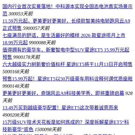
国内行业首次实景落地！中科源本实现全固态电池真实场景示
范
30005
3天前
11.59万元起，更美更好更美好，长续航智美纯电轿跑风云A9
正式预售
590005
7天前
七座满员的舒适，是生活最好的模样 2026 款星途揽月上市
18.99万元起
990008
8天前
值得拥有的豪华车，新奢智电中型SUV星途ET5 15.99万元起
预售
990017
8天前
六大越级实力树新奢价值标杆 星途ET5将于11月13日开启预售
500016
8天前
预售15.99万起！星途ET5以50万级豪车用料诠释何谓优质座舱
990014
8天前
更美更好更美好，奇瑞风云A9科技美学秀，即将重磅启幕
92
8
天前
13.49万买到越级豪华配置！星途ET5这次带着诚意而来
490020
8天前
15万级SUV技术天花板是如何炼成的？深度拆解星途ET5“科
技新豪华”底色
150009
8天前