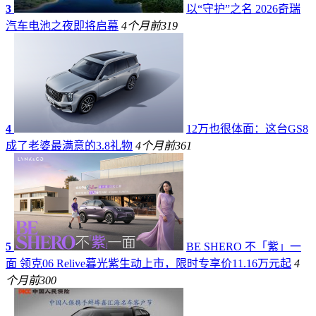
3
以“守护”之名 2026奇瑞
汽车电池之夜即将启幕
4个月前
319
4
12万也很体面：这台GS8
成了老婆最满意的3.8礼物
4个月前
361
5
BE SHERO 不「紫」一
面 领克06 Relive暮光紫生动上市，限时专享价11.16万元起
4
个月前
300