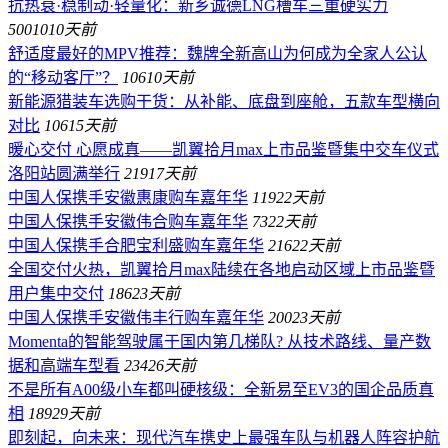
抗热衰·稳制动·轻量化：新乡诚德LNG槽车三重硬实力
50010
10天前
舒适度最好的MPV推荐：魏牌全新高山为何成为全家人公认
的“移动客厅”？
106
10天前
新能源猎装车选购干货：从补能、底盘到座舱，五款车型横向
对比
106
15天前
暖心交付 心愿成真——凯翼拾月max上市品鉴暨集中交车仪式
洛阳站圆满举行
219
17天前
中国人保携手安徽惠康购车嘉年华
119
22天前
中国人保携手安徽伟合购车嘉年华
73
22天前
中国人保携手合肥宝利盛购车嘉年华
216
22天前
全国交付火热，凯翼拾月max陆续在各地启动区域上市品鉴暨
用户集中交付
186
23天前
中国人保携手安徽伟丰行购车嘉年华
200
23天前
Momenta的智能驾驶属于国内第几梯队? 从技术路线、量产数
据和高端车型看
234
26天前
不是所有A00级小车都叫硬核级：全新易至EV3的国企品质真
相
189
29天前
即刻起，向未来：现代汽车携史上最强车队与机器人阵容护航